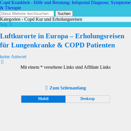
Copd Krankheit - Hilfe und Beratung: Infoportal Diagnose, Symptome
& Therapie
Kategorien ›
Copd Kur und Erholungsreisen
Sep.
5
Luftkurorte in Europa – Erholungsreisen
für Lungenkranke & COPD Patienten
keine Antwort
Mit einem * versehene Links sind Affiliate Links
Zum Seitenanfang
Mobil
Desktop