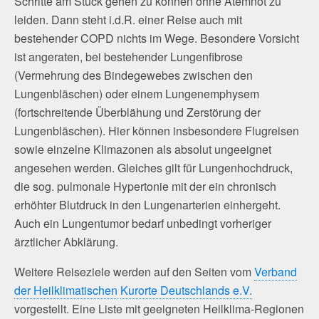
Schritte am Stück gehen zu können ohne Atemnot zu
leiden. Dann steht i.d.R. einer Reise auch mit
bestehender COPD nichts im Wege. Besondere Vorsicht
ist angeraten, bei bestehender Lungenfibrose
(Vermehrung des Bindegewebes zwischen den
Lungenbläschen) oder einem Lungenemphysem
(fortschreitende Überblähung und Zerstörung der
Lungenbläschen). Hier können insbesondere Flugreisen
sowie einzelne Klimazonen als absolut ungeeignet
angesehen werden. Gleiches gilt für Lungenhochdruck,
die sog. pulmonale Hypertonie mit der ein chronisch
erhöhter Blutdruck in den Lungenarterien einhergeht.
Auch ein Lungentumor bedarf unbedingt vorheriger
ärztlicher Abklärung.
Weitere Reiseziele werden auf den Seiten vom
Verband
der Heilklimatischen
Kurorte Deutschlands e.V.
vorgestellt.
Eine Liste mit geeigneten Heilklima-Regionen