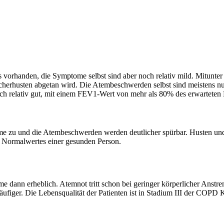
s vorhanden, die Symptome selbst sind aber noch relativ mild. Mitunte
cherhusten abgetan wird. Die Atembeschwerden selbst sind meistens nu
t noch relativ gut, mit einem FEV1-Wert von mehr als 80% des erwartete
 zu und die Atembeschwerden werden deutlicher spürbar. Husten und 
 Normalwertes einer gesunden Person.
 dann erheblich. Atemnot tritt schon bei geringer körperlicher Anstr
ger. Die Lebensqualität der Patienten ist in Stadium III der COPD Kr