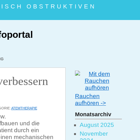
NISCH OBSTRUKTIVEN
foportal
NG
verbessern
Rauchen
aufhören ->
GORIE:
ATEMTHERAPIE
Monatsarchiv
zw.
fbauen und die
August 2025
tient durch ein
November
einen mechanischen