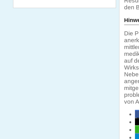
Resul
nach:
den B
Hinwe
Die P
anerk
mittl
medik
auf d
Wirks
Neben
angen
mitge
probl
von 