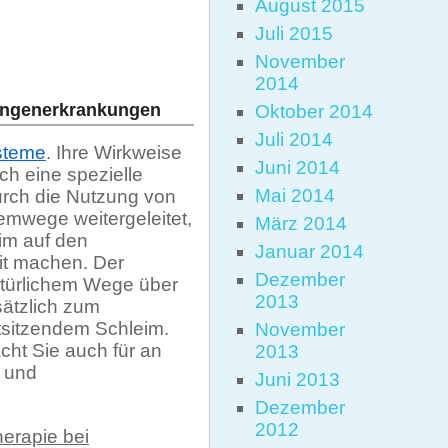
August 2015
Juli 2015
November
2014
Lungenerkrankungen
Oktober 2014
Juli 2014
steme
. Ihre Wirkweise
Juni 2014
h eine spezielle
Mai 2014
urch die Nutzung von
emwege weitergeleitet,
März 2014
im auf den
Januar 2014
it machen. Der
Dezember
atürlichem Wege über
2013
sätzlich zum
tsitzendem Schleim.
November
ht Sie auch für an
2013
n und
Juni 2013
Dezember
2012
erapie bei