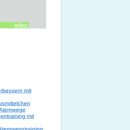
teilen
rbessern mit
usmittelchen
r Atemwege
entraining mit
Atemwegstraining