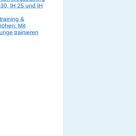
 30, IH 25 und IH
raining &
öhen: Mit
nge trainieren