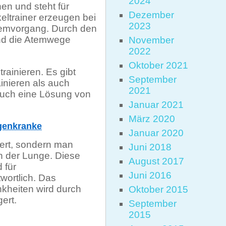
2024
n und steht für
Dezember
eltrainer erzeugen bei
2023
temvorgang. Durch den
und die Atemwege
November
2022
Oktober 2021
rainieren. Es gibt
September
inieren als auch
2021
 auch eine Lösung von
Januar 2021
März 2020
ngenkranke
Januar 2020
tert, sondern man
Juni 2018
n der Lunge. Diese
August 2017
 für
Juni 2016
wortlich. Das
nkheiten wird durch
Oktober 2015
ert.
September
2015