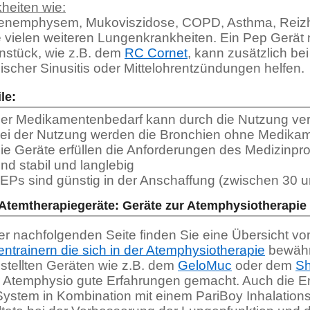
heiten wie:
enemphysem, Mukoviszidose
, COPD, Asthma, Reizh
 vielen weiteren Lungenkrankheiten. Ein Pep Gerät
stück, wie z.B. dem
RC Cornet
, kann zusätzlich b
ischer Sinusitis oder Mittelohrentzündungen helfen.
le:
er Medikamentenbedarf kann durch die Nutzung ver
ei der Nutzung werden die Bronchien ohne Medikam
ie Geräte erfüllen die Anforderungen des Medizinpr
ind stabil und langlebig
EPs sind günstig in der Anschaffung (zwischen 30 
Atemtherapiegeräte: Geräte zur Atemphysiotherapie
er nachfolgenden Seite finden Sie eine Übersicht v
ntrainern die sich in der Atemphysiotherapie
bewährt
stellten Geräten wie z.B. dem
GeloMuc
oder dem
Sh
r Atemphysio gute Erfahrungen gemacht. Auch die Er
ystem in Kombination mit einem PariBoy Inhalations