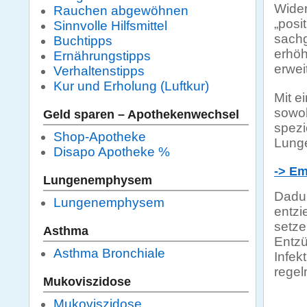
Wider
Rauchen abgewöhnen
„posi
Sinnvolle Hilfsmittel
sachg
Buchtipps
erhöh
Ernährungstipps
erweit
Verhaltenstipps
Kur und Erholung (Luftkur)
Mit e
sowoh
Geld sparen – Apothekenwechsel
spezi
Shop-Apotheke
Lunge
Disapo Apotheke %
-> Em
Lungenemphysem
Dadur
Lungenemphysem
entzi
setze
Asthma
Entzü
Asthma Bronchiale
Infek
regel
Mukoviszidose
Mukoviszidose