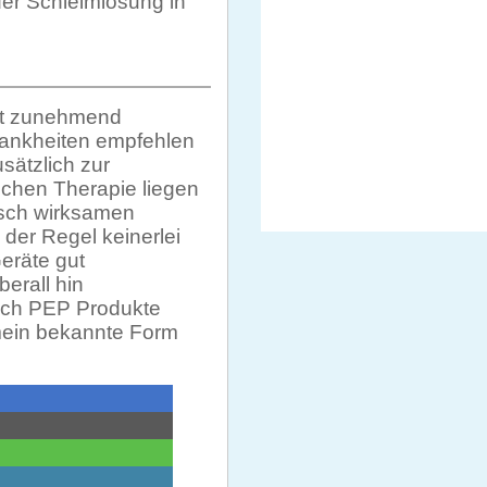
er Schleimlösung in
elt zunehmend
rankheiten empfehlen
sätzlich zur
chen Therapie liegen
isch wirksamen
der Regel keinerlei
eräte gut
erall hin
sich PEP Produkte
mein bekannte Form