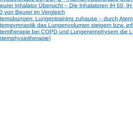
eurer Inhalator Übersicht – Die Inhalatoren IH 50, IH
0 von Beurer im Vergleich
temübungen: Lungentraining zuhause – durch Atemt
temgymnastik das Lungenvolumen steigern bzw. erh
temtherapie bei COPD und Lungenemphysem die Lu
Atemphysiotherapie)