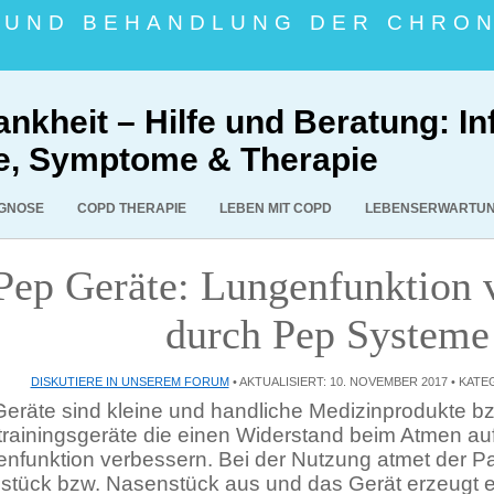
E UND BEHANDLUNG DER CHRO
nkheit – Hilfe und Beratung: In
e, Symptome & Therapie
GNOSE
COPD THERAPIE
LEBEN MIT COPD
LEBENSERWARTU
Pep Geräte: Lungenfunktion 
durch Pep Systeme
DISKUTIERE IN UNSEREM FORUM
• AKTUALISIERT: 10. NOVEMBER 2017 • KATE
eräte sind kleine und handliche Medizinprodukte b
rainingsgeräte die einen Widerstand beim Atmen au
nfunktion verbessern. Bei der Nutzung atmet der Pa
tück bzw. Nasenstück aus und das Gerät erzeugt 