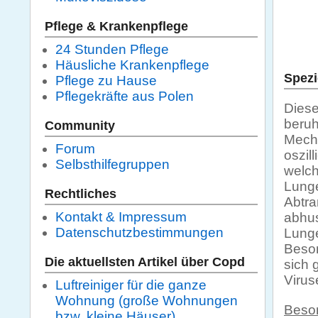
Pflege & Krankenpflege
24 Stunden Pflege
Häusliche Krankenpflege
Spezi
Pflege zu Hause
Pflegekräfte aus Polen
Diese
beruh
Community
Mecha
Forum
oszil
Selbsthilfegruppen
welch
Lunge
Rechtliches
Abtra
Kontakt & Impressum
abhus
Datenschutzbestimmungen
Lunge
Beson
Die aktuellsten Artikel über Copd
sich 
Virus
Luftreiniger für die ganze
Wohnung (große Wohnungen
Beson
bzw. kleine Häuser)