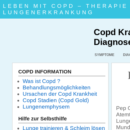
LEBEN MIT COPD – THERAPI
LUNGENERKRANKUNG
Copd Kra
Diagnos
SYMPTOME
DIA
COPD INFORMATION
Was ist Copd ?
Behandlungsmöglichkeiten
Ursachen der Copd Krankheit
Copd Stadien (Copd Gold)
Lungenemphysem
Pep G
Atemt
Hilfe zur Selbsthilfe
Lunge
Munds
Lunge trainieren & Schleim lösen