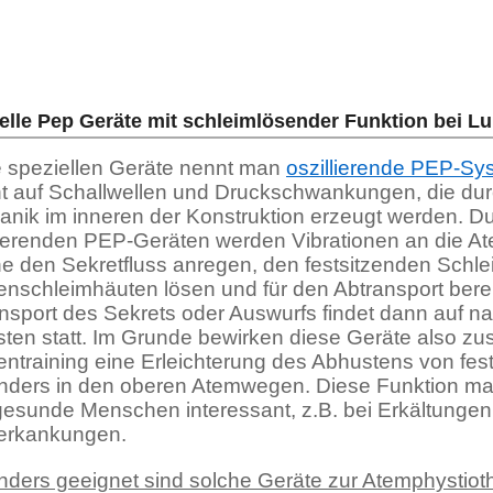
elle Pep Geräte mit schleimlösender Funktion bei 
 speziellen Geräte nennt man
oszillierende PEP-Sy
t auf Schallwellen und Druckschwankungen, die durc
nik im inneren der Konstruktion erzeugt werden. D
lierenden PEP-Geräten werden Vibrationen an die At
e den Sekretfluss anregen, den festsitzenden Schle
nschleimhäuten lösen und für den Abtransport bere
nsport des Sekrets oder Auswurfs findet dann auf n
ten statt. Im Grunde bewirken diese Geräte also zu
ntraining eine Erleichterung des Abhustens von fes
ders in den oberen Atemwegen. Diese Funktion mac
gesunde Menschen interessant, z.B. bei Erkältunge
erkankungen.
ders geeignet sind solche Geräte zur Atemphystioth