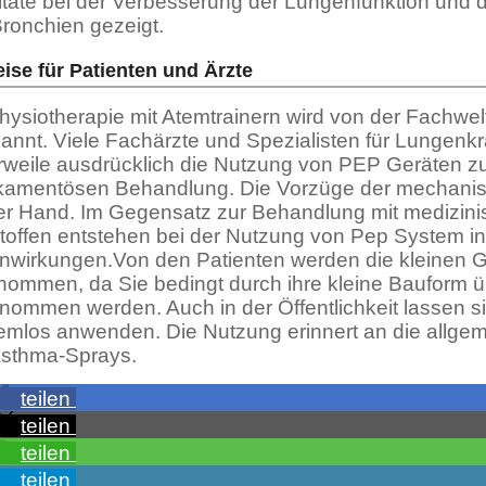
tate bei der Verbesserung der Lungenfunktion und d
ronchien gezeigt.
ise für Patienten und Ärzte
hysiotherapie mit Atemtrainern wird von der Fachw
annt. Viele Fachärzte und Spezialisten für Lungenk
erweile ausdrücklich die Nutzung von PEP Geräten zu
amentösen Behandlung. Die Vorzüge der mechanis
er Hand. Im Gegensatz zur Behandlung mit medizin
toffen entstehen bei der Nutzung von Pep System in 
wirkungen.Von den Patienten werden die kleinen G
ommen, da Sie bedingt durch ihre kleine Bauform üb
nommen werden. Auch in der Öffentlichkeit lassen 
emlos anwenden. Die Nutzung erinnert an die allge
Asthma-Sprays.
teilen
teilen
teilen
teilen