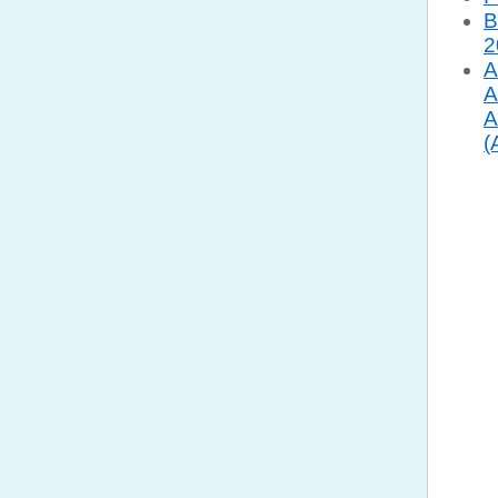
B
2
A
A
A
(