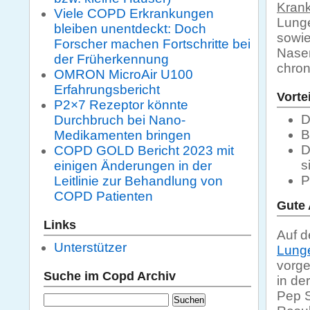
Krank
Viele COPD Erkrankungen
Lung
bleiben unentdeckt: Doch
sowie
Forscher machen Fortschritte bei
Nasen
der Früherkennung
chron
OMRON MicroAir U100
Erfahrungsbericht
Vortei
P2×7 Rezeptor könnte
D
Durchbruch bei Nano-
B
Medikamenten bringen
D
COPD GOLD Bericht 2023 mit
s
einigen Änderungen in der
P
Leitlinie zur Behandlung von
COPD Patienten
Gute 
Links
Auf d
Unterstützer
Lunge
vorge
Suche im Copd Archiv
in de
Pep S
Suchen