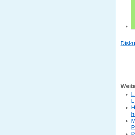
Disku
Weit
L
L
H
h
M
P
P