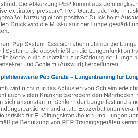
stand. Die Abkürzung PEP kommt aus dem englische
tive expiratory pressure“. Pep-Geräte oder Atemmusk
emäßer Nutzung einen positiven Druck beim Ausa
ten Druck wird die Muskulatur der Lunge gestärkt 
ert.
inem Pep System lässt sich aber nicht nur die Lunge t
l Systeme die ausschließlich die Lungenfunktion tra
elle Modelle die zusätzlich zur Stärkung der Lunge
nsekret und Schleim (Auswurf) herbeiführen.
pfehlenswerte Pep Geräte – Lungentraining für Lu
ch wird nicht nur das Abhusten von Schleim erleich
eht auch vielen Krankheitserregern den Nährboden i
n sich ansonsten im Schleim der Lunge fest und sind
ndungsreaktionen und akute Exazerbationen verant
tionsrisiko für Erkältungskrankheiten und Lungenkra
mäßige Benutzung von PEP Trainingsgeräten verring