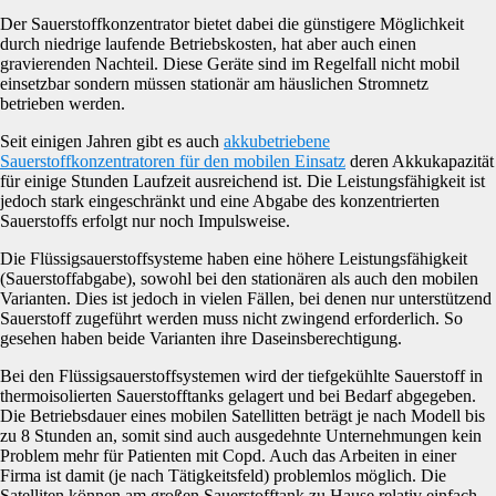
Der Sauerstoffkonzentrator bietet dabei die günstigere Möglichkeit
durch niedrige laufende Betriebskosten, hat aber auch einen
gravierenden Nachteil. Diese Geräte sind im Regelfall nicht mobil
einsetzbar sondern müssen stationär am häuslichen Stromnetz
betrieben werden.
Seit einigen Jahren gibt es auch
akkubetriebene
Sauerstoffkonzentratoren für den mobilen Einsatz
deren Akkukapazität
für einige Stunden Laufzeit ausreichend ist. Die Leistungsfähigkeit ist
jedoch stark eingeschränkt und eine Abgabe des konzentrierten
Sauerstoffs erfolgt nur noch Impulsweise.
Die Flüssigsauerstoffsysteme haben eine höhere Leistungsfähigkeit
(Sauerstoffabgabe), sowohl bei den stationären als auch den mobilen
Varianten. Dies ist jedoch in vielen Fällen, bei denen nur unterstützend
Sauerstoff zugeführt werden muss nicht zwingend erforderlich. So
gesehen haben beide Varianten ihre Daseinsberechtigung.
Bei den Flüssigsauerstoffsystemen wird der tiefgekühlte Sauerstoff in
thermoisolierten Sauerstofftanks gelagert und bei Bedarf abgegeben.
Die Betriebsdauer eines mobilen Satellitten beträgt je nach Modell bis
zu 8 Stunden an, somit sind auch ausgedehnte Unternehmungen kein
Problem mehr für Patienten mit Copd. Auch das Arbeiten in einer
Firma ist damit (je nach Tätigkeitsfeld) problemlos möglich. Die
Satelliten können am großen Sauerstofftank zu Hause relativ einfach