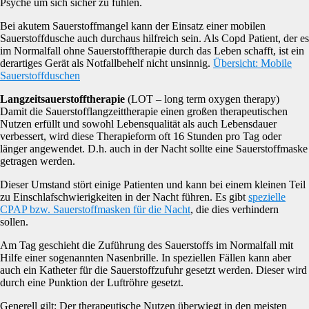
Psyche um sich sicher zu fühlen.
Bei akutem Sauerstoffmangel kann der Einsatz einer mobilen
Sauerstoffdusche auch durchaus hilfreich sein. Als Copd Patient, der es
im Normalfall ohne Sauerstofftherapie durch das Leben schafft, ist ein
derartiges Gerät als Notfallbehelf nicht unsinnig.
Übersicht: Mobile
Sauerstoffduschen
Langzeitsauerstofftherapie
(LOT – long term oxygen therapy)
Damit die Sauerstofflangzeittherapie einen großen therapeutischen
Nutzen erfüllt und sowohl Lebensqualität als auch Lebensdauer
verbessert, wird diese Therapieform oft 16 Stunden pro Tag oder
länger angewendet. D.h. auch in der Nacht sollte eine Sauerstoffmaske
getragen werden.
Dieser Umstand stört einige Patienten und kann bei einem kleinen Teil
zu Einschlafschwierigkeiten in der Nacht führen. Es gibt
spezielle
CPAP bzw. Sauerstoffmasken für die Nacht
, die dies verhindern
sollen.
Am Tag geschieht die Zuführung des Sauerstoffs im Normalfall mit
Hilfe einer sogenannten Nasenbrille. In speziellen Fällen kann aber
auch ein Katheter für die Sauerstoffzufuhr gesetzt werden. Dieser wird
durch eine Punktion der Luftröhre gesetzt.
Generell gilt: Der therapeutische Nutzen überwiegt in den meisten